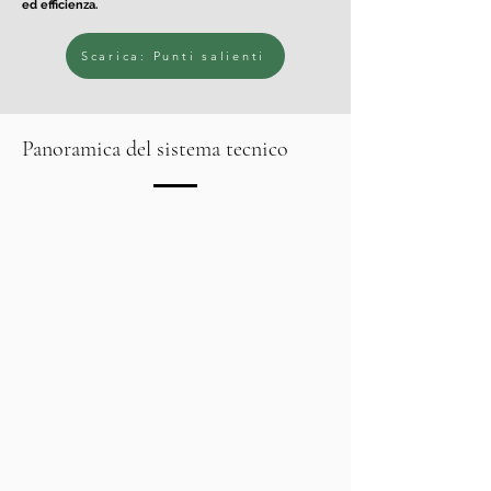
ed efficienza.
Bauweise, wartungsarmer
Technik und langer Lebensdauer
ein sicheres Investment für
Scarica: Punti salienti
Landwirte.
Panoramica del sistema tecnico