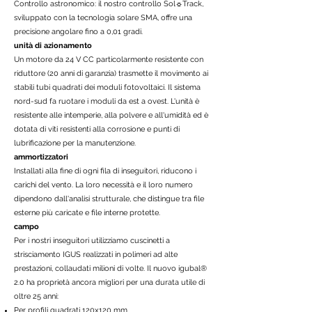
Controllo astronomico: il nostro controllo Sol☼Track,
sviluppato con la tecnologia solare SMA, offre una
precisione angolare fino a 0,01 gradi.
unità di azionamento
Un motore da 24 V CC particolarmente resistente con
riduttore (20 anni di garanzia) trasmette il movimento ai
stabili tubi quadrati dei moduli fotovoltaici. Il sistema
nord-sud fa ruotare i moduli da est a ovest. L'unità è
resistente alle intemperie, alla polvere e all'umidità ed è
dotata di viti resistenti alla corrosione e punti di
lubrificazione per la manutenzione.
ammortizzatori
Installati alla fine di ogni fila di inseguitori, riducono i
carichi del vento. La loro necessità e il loro numero
dipendono dall'analisi strutturale, che distingue tra file
esterne più caricate e file interne protette.
campo
Per i nostri inseguitori utilizziamo cuscinetti a
strisciamento IGUS realizzati in polimeri ad alte
prestazioni, collaudati milioni di volte. Il nuovo igubal®
2.0 ha proprietà ancora migliori per una durata utile di
oltre 25 anni:
Per profili quadrati 120x120 mm